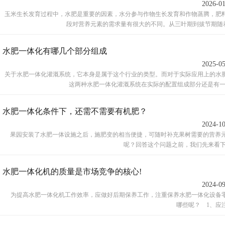
2026-0
玉米生长发育过程中，水肥是重要的因素，水分参与作物生长发育和作物蒸腾，肥
段对营养元素的需求量有很大的不同。从三叶期到拔节期随着幼
水肥一体化有哪几个部分组成
2025-0
关于水肥一体化灌溉系统，它本身是属于这个行业的类型。而对于实际应用上的水
这两种水肥一体化灌溉系统在实际的配置组成部分还是有一定的
水肥一体化条件下，还需不需要有机肥？
2024-1
果园安装了水肥一体设施之后，施肥变的相当便捷，可随时补充果树需要的营养元
呢？回答这个问题之前，我们先来看下笔者
水肥一体化机的质量是市场竞争的核心!
2024-0
为提高水肥一体化机工作效率，应做好后期保养工作，注重保养水肥一体化设备零
哪些呢？ 1、应注重