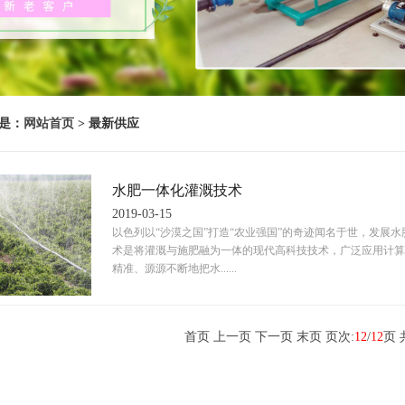
是：
网站首页
> 最新供应
水肥一体化灌溉技术
2019-03-15
以色列以“沙漠之国”打造“农业强国”的奇迹闻名于世，发展
术是将灌溉与施肥融为一体的现代高科技技术，广泛应用计算
精准、源源不断地把水......
首页
上一页
下一页 末页 页次:
12
/
12
页 