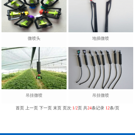
微喷头
地插微喷
吊挂微喷
吊挂微喷
首页 上一页
下一页
末页
页次:
1
/
2
页 共
24
条记录
12
条/页