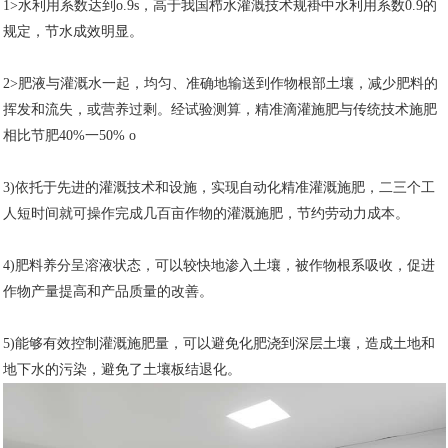
1>水利用系数达到o.9s，高于我国栉水灌溉技术规褂中水利用系数0.9的
规定，节水成效明显。
2>肥液与灌溉水一起，均匀、准确地输送到作物根部土壤，减少肥料的
挥发和流失，或营养过剩。经试验测算，精准滴灌施肥与传统技术施肥
相比节肥40%一50% o
3)依托于先进的灌溉技术和设施，实现自动化精准灌溉施肥，二三个工
人短时间就可操作完成几百亩作物的灌溉施肥，节约劳动力成本。
4)肥料养分呈溶液状态，可以较快地渗入土壤，被作物根系吸收，促进
作物产量提高和产品质量的改善。
5)能够有效控制灌溉施肥量，可以避免化肥浇到深层土壤，造成土地和
地下水的污染，避免了土壤板结退化。