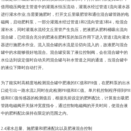
借用稳压阀使主管道中的灌溉水恒压流动，灌溉水经过管道1流向灌水器
进行灌水作业;当需要施肥时，打开文丘里吸肥管和通往混合罐管路的电
磁阀，启动肥料泵，一部分灌溉水经过管道1和2流向管道3和4，给混合
灌补水，同时灌溉水流经文丘里管产生负压，把液肥从肥料桶吸出流向
混合罐，已经混合充分的肥液在肥料泵的加压作用下进入管道1流向灌水
器进行施肥水作业。流入混合罐的水流是沿切向流入的，故液肥与混合
罐中的水能够很好地混合。混合罐安装了液位控制阀，会在混合罐中的
水位达到设定值时自动关闭混合罐与补水管道之间的通道，当混合罐中
的液位下降时自动打开。
为了能实时高精度地检测混合罐中肥液的EC值和PH值，在肥料泵的出水
口处引出一路水流2,同时在此检测PH值和EC值。单片机控制程序得到PH
值和EC值传感器的检测值后，根据先前设定的肥料配比，计算发出吸肥
管路电磁阀开关脉冲宽度指令，通过控制电磁阀的开关时间，使混合液
中的肥料配比保持在限定的范围之内。
2.4灌水总量、施肥量和肥液配比以及肥液混合控制