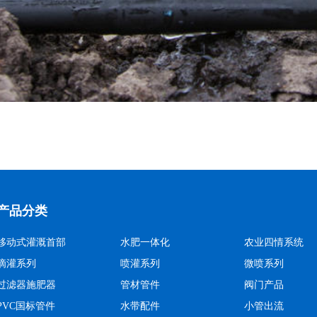
产品分类
移动式灌溉首部
水肥一体化
农业四情系统
滴灌系列
喷灌系列
微喷系列
过滤器施肥器
管材管件
阀门产品
PVC国标管件
水带配件
小管出流