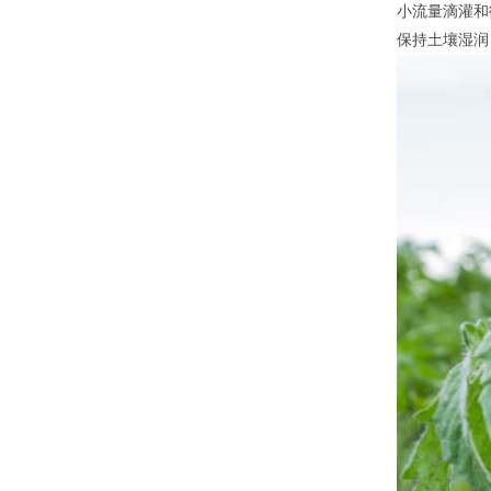
小流量滴灌和
保持土壤湿润