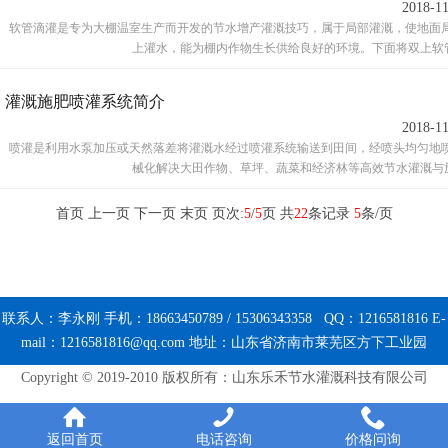
2018-1
软管滴灌是专为大棚温室生产而开发的节水增产灌溉技巧，属于局部灌溉，使地面
上灌水，能为棚内作物生长供给良好的环境。下面将双上软管滴
灌溉施肥喷灌系统简介
2018-1
喷灌是利用水泵加压或天然落差将灌溉水经过喷灌系统输送到田间，经喷头均匀地
械化解决大田作物、草坪、蔬菜和经济林等高效节水灌溉与施肥
首页
上一页
下一页 末页 页次:
5
/
5
页 共
22
条记录
5
条/页
联系人：李永刚 手机：18663450789 / 15306343358 QQ：1216581816 E-
mail：1216581816@qq.com 地址：山东省济南市莱芜区方下工业园
Copyright © 2019-2010 版权所有：
山东乐禾节水灌溉科技有限公司
返回首页
电话咨询
价格问询