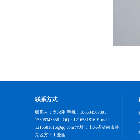
联系方式
联系人：李永刚 手机：18663450789 /
15306343358 QQ：1216581816 E-mail：
1216581816@qq.com 地址：山东省济南市莱
芜区方下工业园